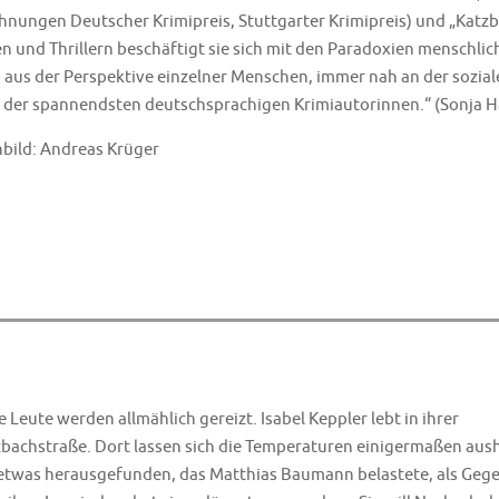
hnungen Deutscher Krimipreis, Stuttgarter Krimipreis) und „Katzbac
 und Thrillern beschäftigt sie sich mit den Paradoxien menschlich
aus der Perspektive einzelner Menschen, immer nah an der soziale
 der spannendsten deutschsprachigen Krimiautorinnen.“ (Sonja Ha
bild: Andreas Krüger
 Leute werden allmählich gereizt. Isabel Keppler lebt in ihrer
achstraße. Dort lassen sich die Temperaturen einigermaßen aush
ig etwas herausgefunden, das Matthias Baumann belastete, als Geg