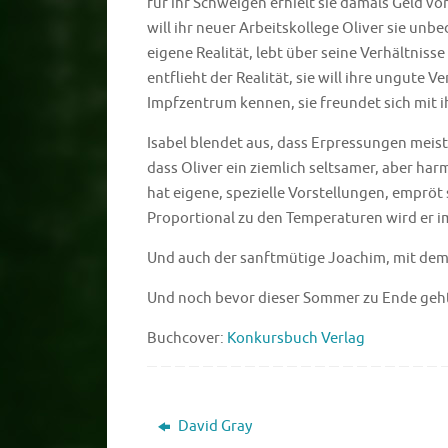
für ihr Schweigen erhielt sie damals Geld vo
will ihr neuer Arbeitskollege Oliver sie unb
eigene Realität, lebt über seine Verhältniss
entflieht der Realität, sie will ihre ungute V
Impfzentrum kennen, sie freundet sich mit ih
Isabel blendet aus, dass Erpressungen meist
dass Oliver ein ziemlich seltsamer, aber harm
hat eigene, spezielle Vorstellungen, empröt 
Proportional zu den Temperaturen wird er i
Und auch der sanftmütige Joachim, mit dem s
Und noch bevor dieser Sommer zu Ende geht, s
Buchcover:
Konkursbuch Verlag
David Gray