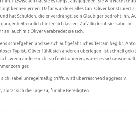
n ihm. Inzwischen hat sie es längst ausgegeben. Sie will Nachschub
edingt kennenlernen. Dafür würde er alles tun. Oliver konstruiert s
e und hat Schulden, die er verdrängt, sein Gläubiger bedroht ihn. 
ergangenheit endlich hinter sich lassen. Zufällig lernt sie Isabel im
r an, auch mit Oliver verabredet sie sich.
ens schiefgehen und sie sich auf gefährliches Terrain begibt. Anto
loser Typ ist. Oliver fühlt sich anderen überlegen, ist schnell gek
sich, wenn andere nicht so funktionieren, wie er es sich ausgemalt
mmer zorniger.
ich Isabel unregelmäßig trifft, wird überraschend aggressiv.
pitzt sich die Lage zu, für alle Beteiligten.