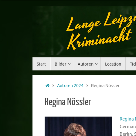
Start
Bilder
Autoren
Location
Tic
Autoren 2024
Regina Nössler
Regina Nössler
Regina 
Germani
Berlin. 