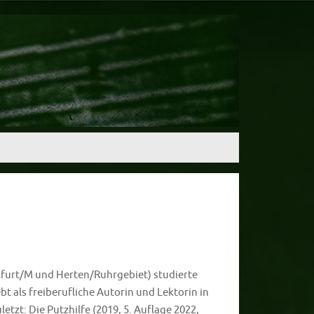
furt/M und Herten/Ruhrgebiet) studierte
t als freiberufliche Autorin und Lektorin in
letzt: Die Putzhilfe (2019, 5. Auflage 2022,