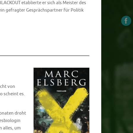
BLACKOUT etablierte er sich als Meister des
 ein gefragter Gesprächspartner für Politik
ucht von
 scheint es.
Monaten droht
esbiologin
n alles, um